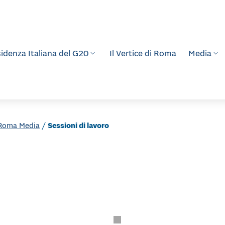
idenza Italiana del G20
Il Vertice di Roma
Media
 Roma Media
/
Sessioni di lavoro