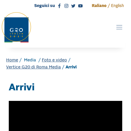
Vai direttamente al contenuto
Vai direttamente al footer
Seguici su
/
Italiano
English
Home
/ Media /
Foto e video
/
Vertice G20 di Roma Media
/
Arrivi
Arrivi